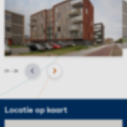
Slide
01
–
24
VORIGE
VOLGENDE
Locatie op kaart