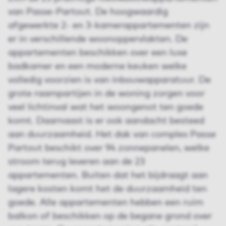
van Passe-Partout. De hoogwaardig
afgewerkte 2- en 3-kamerappartementen zijn
er in verschillende woonoppervlakten. De
appartementen beschikken over een luxe
badkamer en een moderne keuken welke
volledig voorzien is van inbouwapparatuur. De
grote raampartijen in de woning zorgen voor
veel lichtinval wat het woongenot ten goede
komt. Daarnaast is er ook aandacht besteed
aan duurzaamheid. Het dak van complex Passe
Partout beschikt over 94 zonnepanelen, welke
stroom terug leveren aan de 23
appartementen. Buiten dat het bijdraagt aan
lagere kosten komt het de duurzaamheid ten
goede. Alle appartementen hebben een ruim
balkon of beschikken op de begane grond over