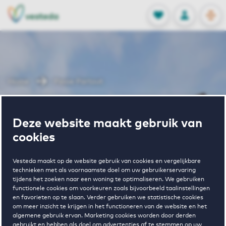
OPEN
0
Opgeslagen p
NL
EN
FAVORIETEN
INLOGGEN
Home
Passe Partout
Wonen in
Deze website maakt gebruik van
cookies
Passe Partout
Vesteda maakt op de website gebruik van cookies en vergelijkbare
technieken met als voornaamste doel om uw gebruikerservaring
tijdens het zoeken naar een woning te optimaliseren. We gebruiken
functionele cookies om voorkeuren zoals bijvoorbeeld taalinstellingen
en favorieten op te slaan. Verder gebruiken we statistische cookies
om meer inzicht te krijgen in het functioneren van de website en het
algemene gebruik ervan. Marketing cookies worden door derden
€ 935 - € 1400
gebruikt en hebben als doel om advertenties af te stemmen op uw