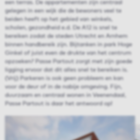
een terras. De appartementen zijn centraal
gelegen in een wijk die de bewoners veel te
beiden heeft op het gebied van winkels,
scholen, gezondheid e.d. De A12 is snel te
bereiken zodat de steden Utrecht en Arnhem
binnen handbereik zijn. Bijtanken in park Hoge
Ginkel of juist even de drukte van het centrum
opzoeken? Passe Partout zorgt met zijn goede
ligging ervoor dat dit alles snel te bereiken is.
(Vrij) Parkeren is ook geen probleem en kan
voor de deur of in de nabije omgeving. Fijn,
duurzaam en centraal wonen in Veenendaal,
Passe Partout is daar het antwoord op!