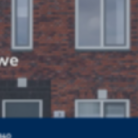
we
1840