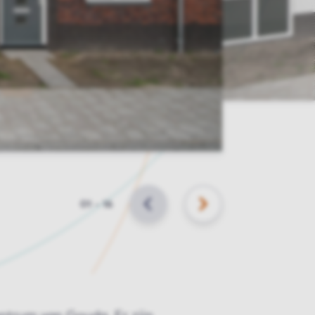
Slide
01
–
16
VORIGE
VOLGENDE