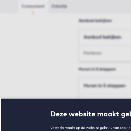
Consument
Zakelijk
Aanbod bekijken
Aanbod bekijken
Parkeren
Huren in 5 stappen
Huren in 5 stappen
Inschrijven en bezichtig
Deze website maakt geb
Voorwaarden en toewij
Vesteda maakt op de website gebruik van cookies