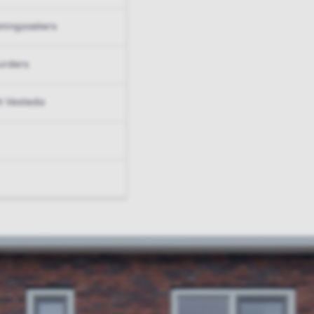
ningzoekers
urders
t Vesteda