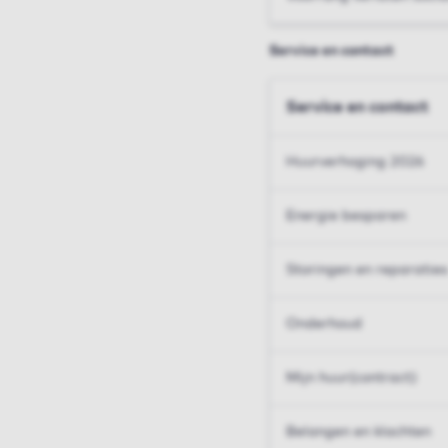
Service en contact
Service en contact
Huurverhoging 2026
Energie besparen
Storingen en reparaties
Onderhoud
Mijn huur(contract)
Belangen en klachten