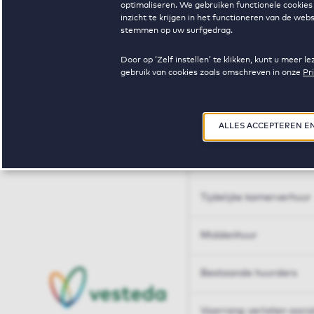
optimaliseren. We gebruiken functionele cookies 
Huren op maat
inzicht te krijgen in het functioneren van de we
stemmen op uw surfgedrag.
Huren op maat
Door op ‘Zelf instellen’ te klikken, kunt u meer
gebruik van cookies zoals omschreven in onze
Pr
Woningdelen
50+
ALLES ACCEPTEREN E
Sleutelberoepen
Tijdelijke kamerverhuur
Middenhuur
Bestaande huurders
Voorrang verlaten soci