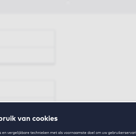
en
ruik van cookies
zing
 en vergelijkbare technieken met als voornaamste doel om uw gebruikerservari