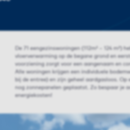
De 71 eengezinswoningen (112m² – 124 m²) h
vloerverwarming op de begane grond en eers
voorziening zorgt voor een aangenaam en co
Alle woningen krijgen een individuele bode
bij de entree) en zijn geheel aardgasloos. Op
nog zonnepanelen geplaatst. Zo bespaar je aa
energiekosten!