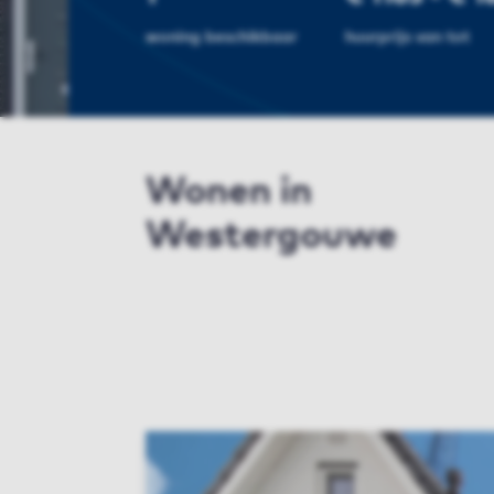
woning beschikbaar
huurprijs van tot
Wonen in
Westergouwe