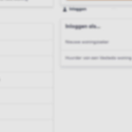
Inloggen
Inloggen als...
Nieuwe woningzoeker
Huurder van een Vesteda woning