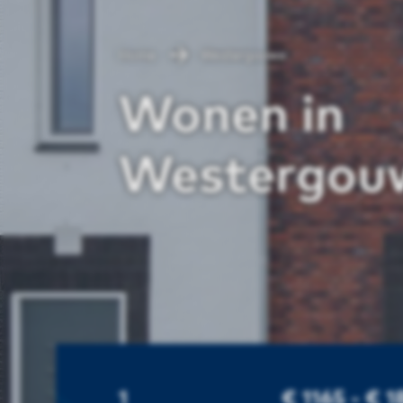
Home
Westergouwe
Wonen in
Westergou
1
€ 1165 - € 