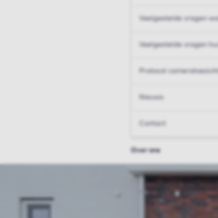
Veelgestelde vragen wo
Veelgestelde vragen hu
Protocol cameratoezich
Nieuws
Contact
Over ons