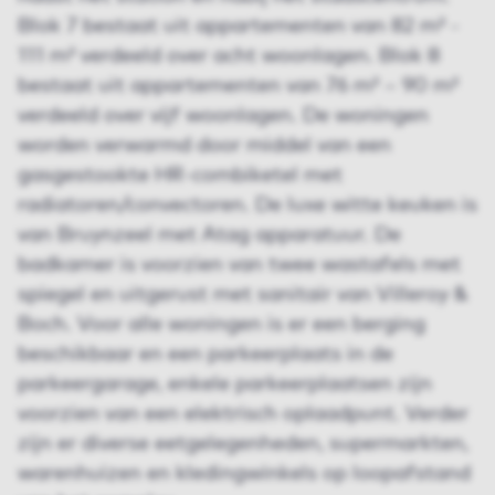
Blok 7 bestaat uit appartementen van 82 m² -
111 m² verdeeld over acht woonlagen. Blok 8
bestaat uit appartementen van 76 m² – 90 m²
verdeeld over vijf woonlagen. De woningen
worden verwarmd door middel van een
gasgestookte HR-combiketel met
radiatoren/convectoren. De luxe witte keuken is
van Bruynzeel met Atag apparatuur. De
badkamer is voorzien van twee wastafels met
spiegel en uitgerust met sanitair van Villeroy &
Boch. Voor alle woningen is er een berging
beschikbaar en een parkeerplaats in de
parkeergarage, enkele parkeerplaatsen zijn
voorzien van een elektrisch oplaadpunt. Verder
zijn er diverse eetgelegenheden, supermarkten,
warenhuizen en kledingwinkels op loopafstand