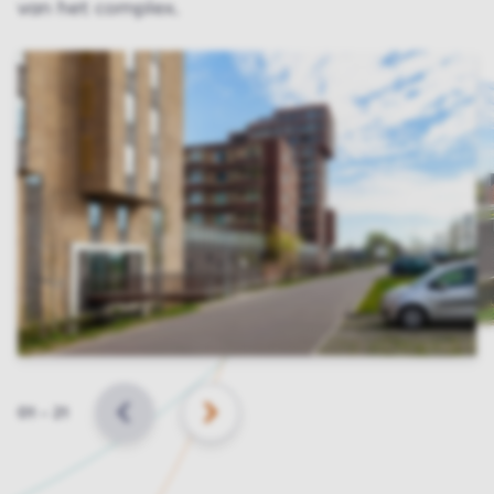
van het complex.
Slide
01
–
21
VORIGE
VOLGENDE