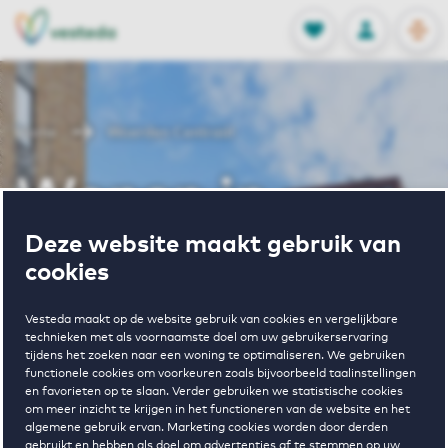
OPEN
0
Opgeslagen p
NL
EN
FAVORIETEN
INLOGGEN
Home
Woerden Centraal
Wonen in
Deze website maakt gebruik van
Woerden
cookies
Centraal
Vesteda maakt op de website gebruik van cookies en vergelijkbare
technieken met als voornaamste doel om uw gebruikerservaring
tijdens het zoeken naar een woning te optimaliseren. We gebruiken
functionele cookies om voorkeuren zoals bijvoorbeeld taalinstellingen
en favorieten op te slaan. Verder gebruiken we statistische cookies
Regelmatig beschikbaar
om meer inzicht te krijgen in het functioneren van de website en het
algemene gebruik ervan. Marketing cookies worden door derden
gebruikt en hebben als doel om advertenties af te stemmen op uw