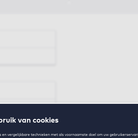
en
ruik van cookies
zing
 en vergelijkbare technieken met als voornaamste doel om uw gebruikerservari