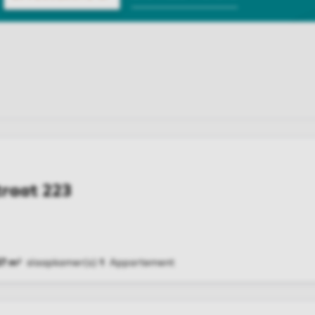
traat 223
57 m²
slaapkamer(s)
1
Appartement
G