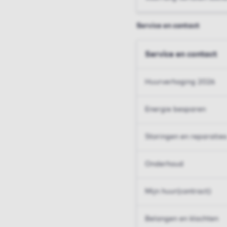
Service en contact
Service en contact
Huurverhoging 2026
Energie besparen
Storingen en reparaties
Onderhoud
Mijn huur(contract)
Belangen en klachten