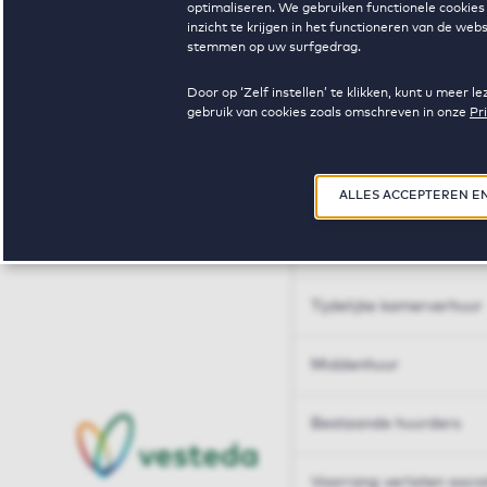
optimaliseren. We gebruiken functionele cookies 
Huren op maat
inzicht te krijgen in het functioneren van de we
stemmen op uw surfgedrag.
Huren op maat
Door op ‘Zelf instellen’ te klikken, kunt u meer
gebruik van cookies zoals omschreven in onze
Pr
Woningdelen
50+
ALLES ACCEPTEREN E
Sleutelberoepen
Tijdelijke kamerverhuur
Middenhuur
Bestaande huurders
Voorrang verlaten soci