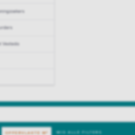
ningzoekers
urders
t Vesteda
WIS ALLE FILTERS
OPPERVLAKTE
M²