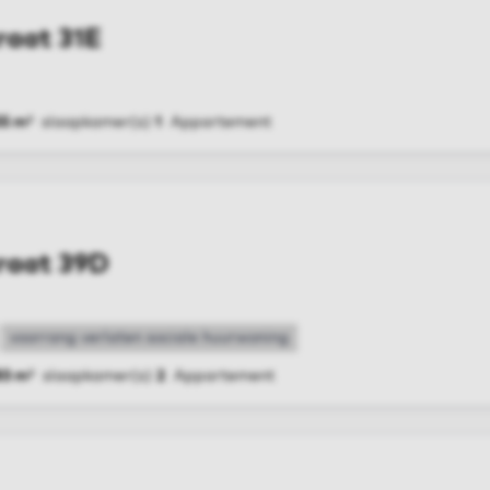
raat 31E
55 m²
slaapkamer(s)
1
Appartement
G
raat 39D
voorrang verlaten sociale huurwoning
83 m²
slaapkamer(s)
2
Appartement
G