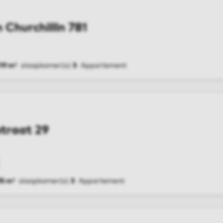
 Churchillln 781
19 m²
slaapkamer(s)
3
Appartement
G
straat 29
95 m²
slaapkamer(s)
3
Appartement
G