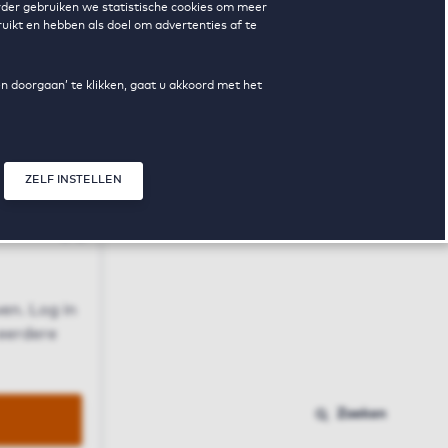
erder gebruiken we statistische cookies om meer
uikt en hebben als doel om advertenties af te
en doorgaan’ te klikken, gaat u akkoord met het
ZELF INSTELLEN
Sluit modal
n
en. Log in
 eerdere
Zoeken