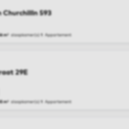
 Churchillln 593
56 m²
slaapkamer(s)
1
Appartement
G
raat 29E
55 m²
slaapkamer(s)
1
Appartement
G