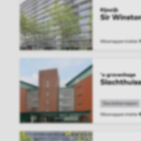
Rijswijk
Sir Winston
Woonoppervlakte
1
BEKIJK WONIN
's-gravenhage
Slachthuis
Sleutelberoepen
Woonoppervlakte
BEKIJK WONIN