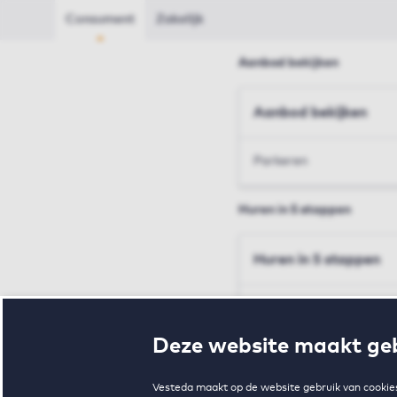
Consument
Zakelijk
Aanbod bekijken
Aanbod bekijken
Parkeren
Huren in 5 stappen
Huren in 5 stappen
Inschrijven en bezichtig
Deze website maakt geb
Voorwaarden en toewij
Vesteda maakt op de website gebruik van cookies