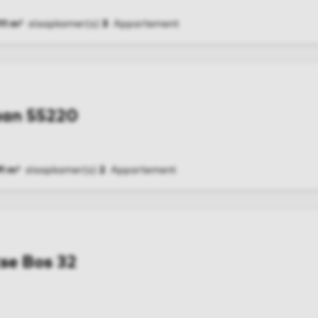
11 m²
slaapkamer(s)
3
Appartement
G
aan 55220
1 m²
slaapkamer(s)
2
Appartement
G
se Bos 32