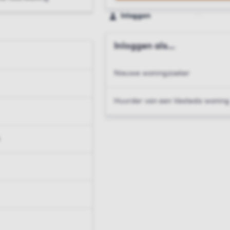
Inloggen
Inloggen als...
Nieuwe woningzoeker
Huurder van een Vesteda woning