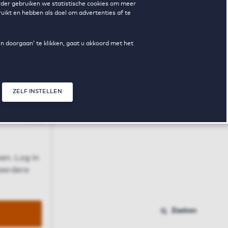
erder gebruiken we statistische cookies om meer
uikt en hebben als doel om advertenties af te
en doorgaan’ te klikken, gaat u akkoord met het
ZELF INSTELLEN
Sluit modal
n
en. Log in
 eerdere
Zoeken