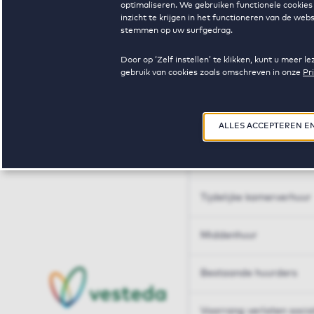
optimaliseren. We gebruiken functionele cookies 
Huren op maat
inzicht te krijgen in het functioneren van de we
stemmen op uw surfgedrag.
Huren op maat
Door op ‘Zelf instellen’ te klikken, kunt u meer
gebruik van cookies zoals omschreven in onze
Pr
Woningdelen
50+
ALLES ACCEPTEREN E
Sleutelberoepen
Tijdelijke kamerverhuur
Middenhuur
Bestaande huurders
Voorrang verlaten soci