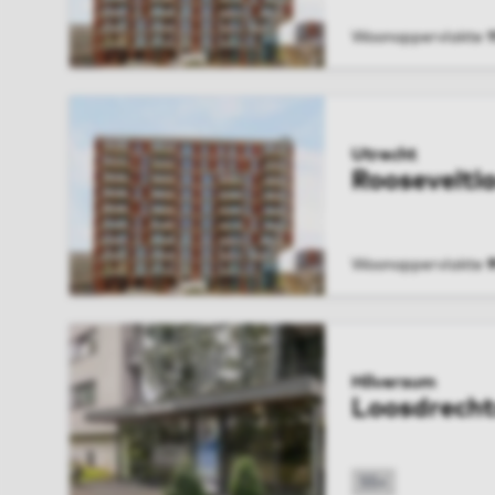
Woonoppervlakte
1
BEKIJK WONIN
Utrecht
Rooseveltl
Woonoppervlakte
9
BEKIJK WONIN
Hilversum
Loosdrecht
55+