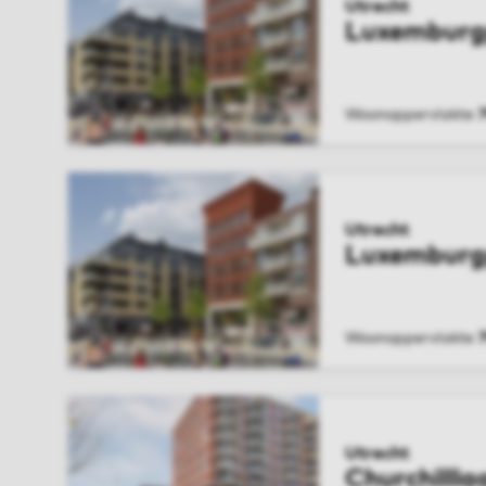
Utrecht
Luxemburg
Woonoppervlakte
BEKIJK WONIN
Utrecht
Luxemburg
Woonoppervlakte
BEKIJK WONIN
Utrecht
Churchillla