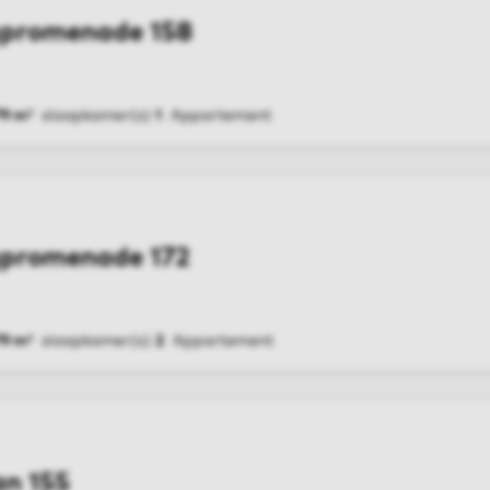
promenade 158
79 m²
slaapkamer(s)
1
Appartement
G
promenade 172
79 m²
slaapkamer(s)
2
Appartement
G
an 155