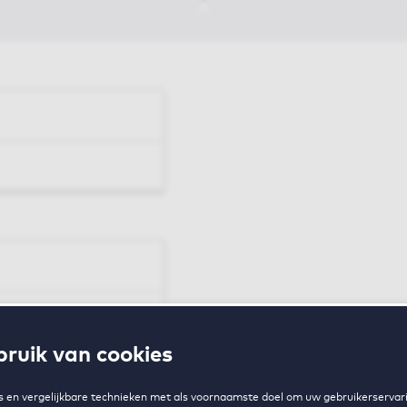
en
ruik van cookies
zing
 en vergelijkbare technieken met als voornaamste doel om uw gebruikerservari