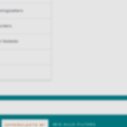
ningzoekers
urders
t Vesteda
WIS ALLE FILTERS
OPPERVLAKTE
M²