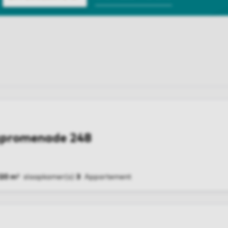
promenade 248
120 m²
slaapkamer(s)
3
Appartement
G