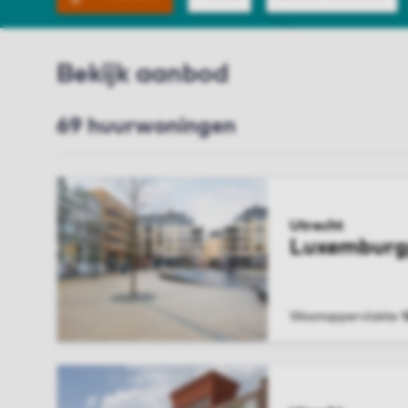
Bekijk aanbod
69 huurwoningen
Utrecht
Luxemburg
Woonoppervlakte
BEKIJK WONIN