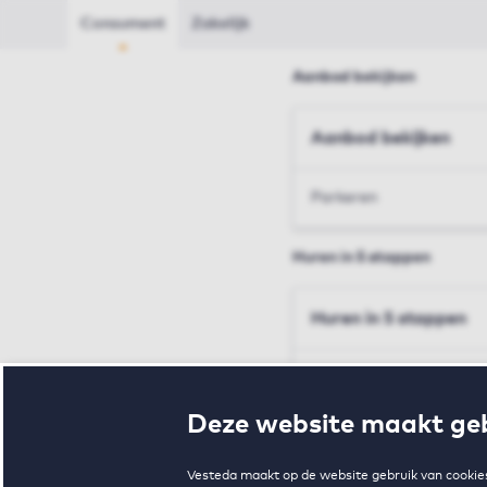
Consument
Zakelijk
Aanbod bekijken
Aanbod bekijken
Parkeren
Huren in 5 stappen
Huren in 5 stappen
Inschrijven en bezichtig
Deze website maakt geb
Voorwaarden en toewij
Vesteda maakt op de website gebruik van cookies