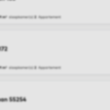
1 m²
slaapkamer(s)
2
Appartement
G
172
1 m²
slaapkamer(s)
2
Appartement
G
aan 55254