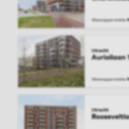
Woonoppervlakte
9
BEKIJK WONIN
Utrecht
Auriollaan 
Woonoppervlakte
9
BEKIJK WONIN
Utrecht
Rooseveltl