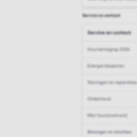
Service en contact
Service en contact
Huurverhoging 2026
Energie besparen
Storingen en reparaties
Onderhoud
Mijn huur(contract)
Belangen en klachten