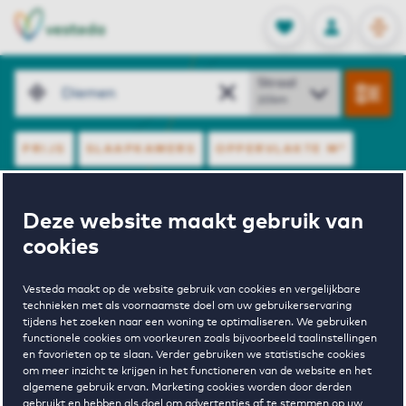
OPEN
0
Opgeslagen p
NL
EN
FAVORIETEN
INLOGGEN
resultaten.
Zoeken
Straal
FILTERS
PRIJS
SLAAPKAMERS
OPPERVLAKTE
M²
WIS ALLE FILTERS
Deze website maakt gebruik van
cookies
Bekijk aanbod
Sorteer op
TOON OP KAART
Vesteda maakt op de website gebruik van cookies en vergelijkbare
1 Nieuwbouwcomplex
technieken met als voornaamste doel om uw gebruikerservaring
tijdens het zoeken naar een woning te optimaliseren. We gebruiken
functionele cookies om voorkeuren zoals bijvoorbeeld taalinstellingen
en favorieten op te slaan. Verder gebruiken we statistische cookies
Nieuwbouw
om meer inzicht te krijgen in het functioneren van de website en het
algemene gebruik ervan. Marketing cookies worden door derden
gebruikt en hebben als doel om advertenties af te stemmen op uw