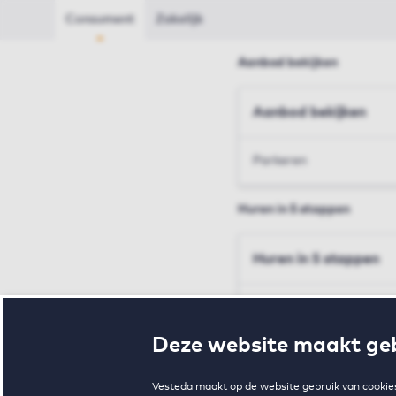
Consument
Zakelijk
Aanbod bekijken
Aanbod bekijken
Parkeren
Huren in 5 stappen
Huren in 5 stappen
Inschrijven en bezichtig
Deze website maakt geb
Voorwaarden en toewij
Vesteda maakt op de website gebruik van cookies