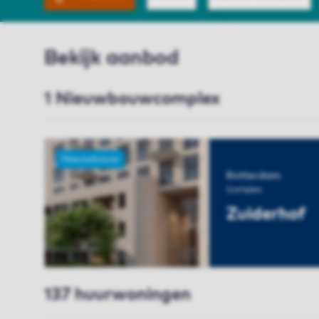
Bekijk aanbod
1 Nieuwbouwcomplex
Nieuwbouw
Rotterdam
Complex
Zuiderhof
BEKIJK COMPL
137 huurwoningen