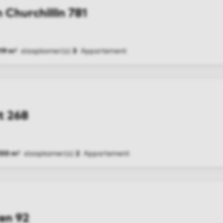
 Churchillln 781
19 m²
slaapkamer(s)
3
Appartement
G
t 268
100 m²
slaapkamer(s)
2
Appartement
G
en 92