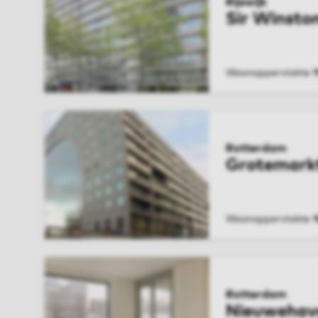
Rijswijk
Sir Winston
Woonoppervlakte
1
BEKIJK WONIN
Rotterdam
Grotemark
Woonoppervlakte
BEKIJK WONIN
Rotterdam
Nieuwehav