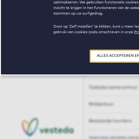
optimaliseren. We gebruiken functionele cookies 
Huren op maat
inzicht te krijgen in het functioneren van de we
stemmen op uw surfgedrag.
Huren op maat
Door op ‘Zelf instellen’ te klikken, kunt u meer
gebruik van cookies zoals omschreven in onze
Pr
Woningdelen
50+
ALLES ACCEPTEREN E
Sleutelberoepen
Tijdelijke kamerverhuur
Middenhuur
Bestaande huurders
Voorrang verlaten soci