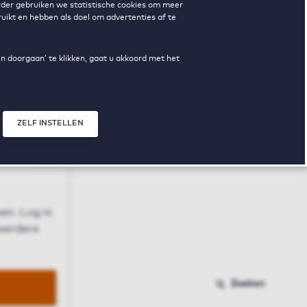
erder gebruiken we statistische cookies om meer
uikt en hebben als doel om advertenties af te
en doorgaan’ te klikken, gaat u akkoord met het
ZELF INSTELLEN
Sluit modal
n
en. Log in
 eerdere
Zoeken