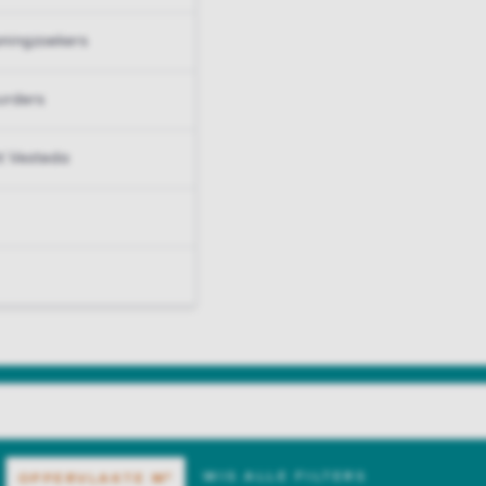
ningzoekers
urders
t Vesteda
WIS ALLE FILTERS
OPPERVLAKTE
M²