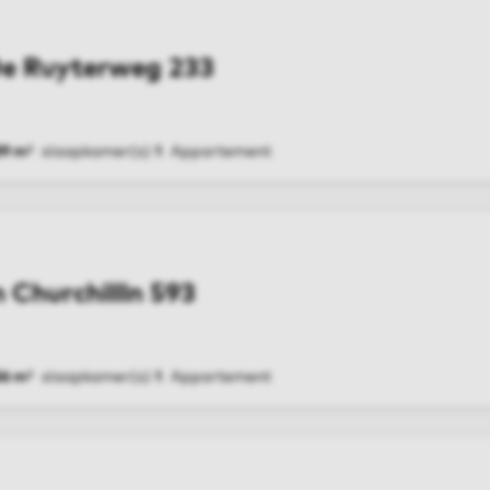
De Ruyterweg 233
39 m²
slaapkamer(s)
1
Appartement
G
 Churchillln 593
56 m²
slaapkamer(s)
1
Appartement
G