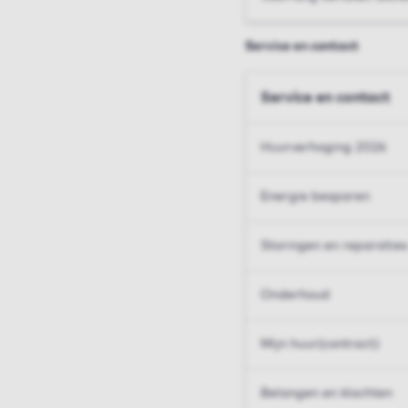
Service en contact
Service en contact
Huurverhoging 2026
Energie besparen
Storingen en reparaties
Onderhoud
Mijn huur(contract)
Belangen en klachten