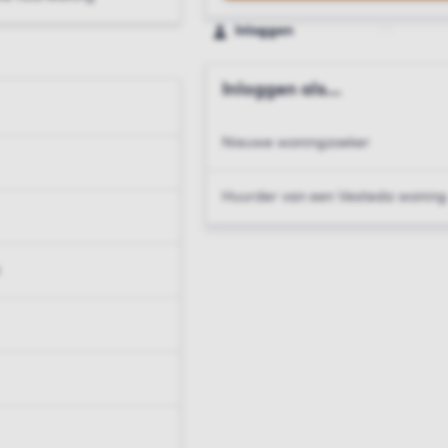
Inloggen
Inloggen als...
Nieuwe woningzoeker
Huurder van een Vesteda woning