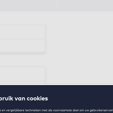
en
ruik van cookies
zing
 en vergelijkbare technieken met als voornaamste doel om uw gebruikerservari