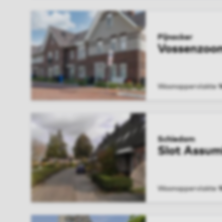
Pijnacker
Vossenzoo
Woonoppervlakte
BEKIJK WONIN
Schiedam
Slot Assu
Woonoppervlakte
BEKIJK WONIN