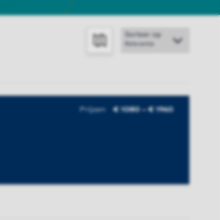
Sorteer op
TOON OP KAART
Prijzen
€ 1080 – € 1960