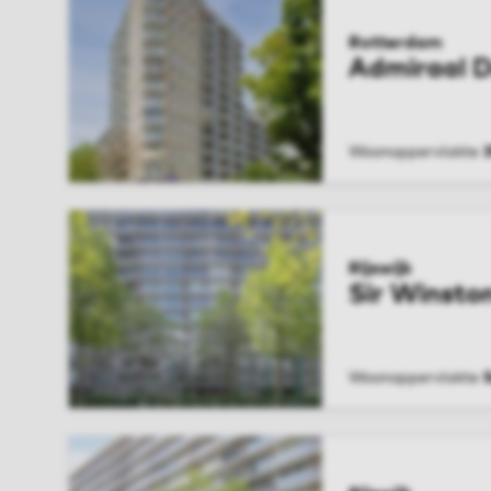
Rotterdam
Admiraal 
Woonoppervlakte
BEKIJK WONIN
Rijswijk
Sir Winston
Woonoppervlakte
BEKIJK WONIN