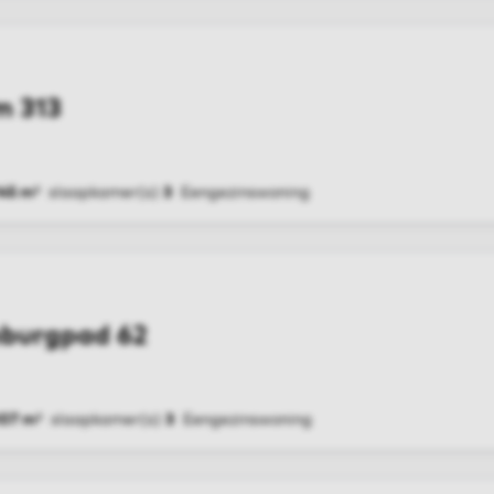
m 313
145 m²
slaapkamer(s)
3
Eengezinswoning
G
mburgpad 62
107 m²
slaapkamer(s)
3
Eengezinswoning
G