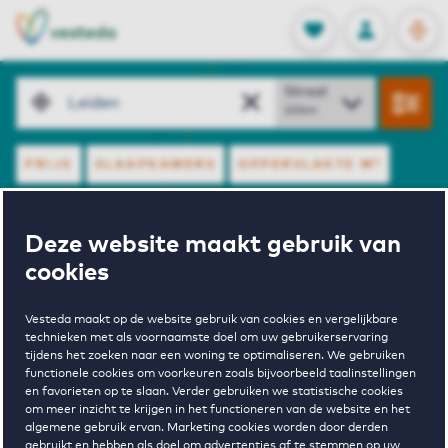
OPEN
0
Opgeslagen p
NL
EN
FAVORIETEN
INLOGGEN
resultaten.
Zoeken
Straal
FILTERS
PRIJS
SLAAPKAMERS
OPPERVLAKTE
M²
WIS ALLE FILTERS
Deze website maakt gebruik van
cookies
Bekijk aanbod
Sorteer op
TOON OP KAART
Vesteda maakt op de website gebruik van cookies en vergelijkbare
63 huurwoningen
technieken met als voornaamste doel om uw gebruikerservaring
tijdens het zoeken naar een woning te optimaliseren. We gebruiken
functionele cookies om voorkeuren zoals bijvoorbeeld taalinstellingen
Parkzich
en favorieten op te slaan. Verder gebruiken we statistische cookies
om meer inzicht te krijgen in het functioneren van de website en het
algemene gebruik ervan. Marketing cookies worden door derden
gebruikt en hebben als doel om advertenties af te stemmen op uw