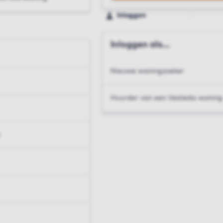
Inloggen
Inloggen als...
Nieuwe woningzoeker
Huurder van een Vesteda woning