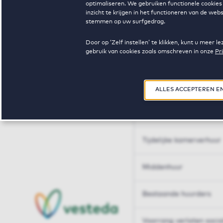
optimaliseren. We gebruiken functionele cookies 
Huren op maat
inzicht te krijgen in het functioneren van de we
stemmen op uw surfgedrag.
Huren op maat
Door op ‘Zelf instellen’ te klikken, kunt u meer
gebruik van cookies zoals omschreven in onze
Pr
Woningdelen
50+
ALLES ACCEPTEREN E
Sleutelberoepen
Tijdelijke kamerverhuur
Middenhuur
Bestaande huurders
Voorrang verlaten soci