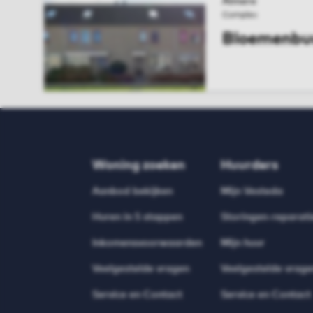
Almere
Complex
Bloemenbu
BEKIJK COMPL
Woning zoeken
Huurders
Aanbod bekijken
Mijn Vesteda
Huren in 5 stappen
Storingen-reparati
Inkomensvoorwaarden
Mijn huur
Veelgestelde vragen
Veelgestelde vrage
Service en Contact
Service en Contact