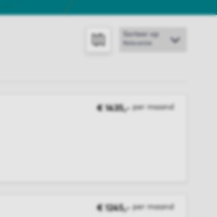
Sorteer op
TOON OP KAART
per maand
€ 1435,-
per maand
€ 1245,-