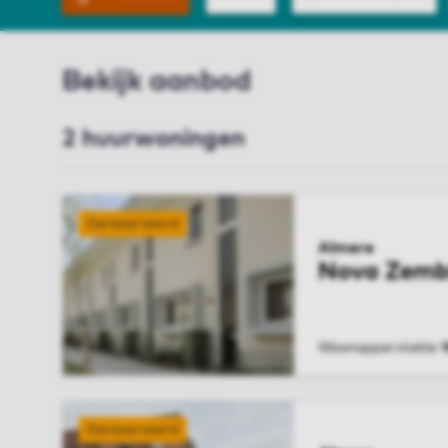
Bekijk aanbod
2 huurwoningen
Gereserveerd
Almere
Nova Zemb
Woonoppervlakte
BEKIJK WONIN
Gereserveerd