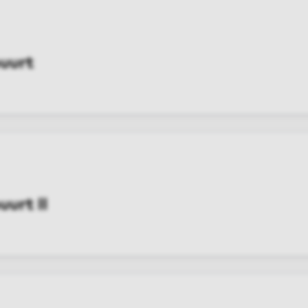
uurt
EX
urt II
EX