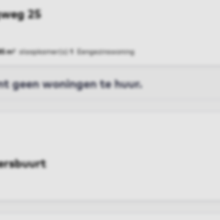
weg 25
85 m²
slaapkamer(s)
1
Eengezinswoning
G
t geen woningen te huur.
ersbuurt
EX