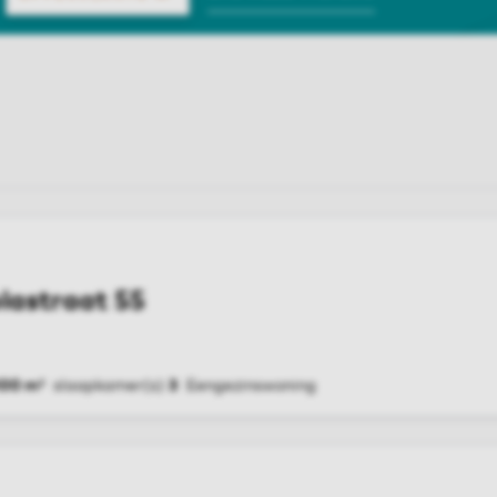
lastraat 55
100 m²
slaapkamer(s)
3
Eengezinswoning
G