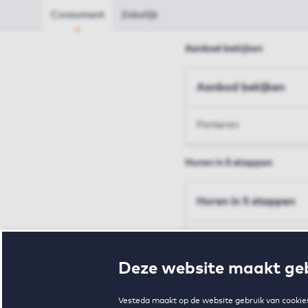
Consument
Zakelijk
Aanbod bekijken
Aanbod bekijken
Parkeren
Huren in 5 stappen
Huren in 5 stappen
Inschrijven en bezichtig
Deze website maakt geb
Voorwaarden en toewij
Vesteda maakt op de website gebruik van cookies