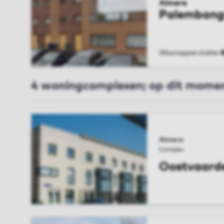
Almere
Palembang
Woonoppervlakte
BEKIJK WONIN
4 woningcomplexen; op dit momen
Almere
Complex
Oostvaard
BEKIJK COMPL