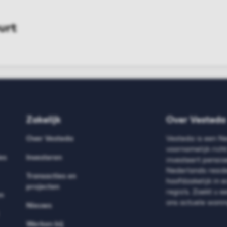
urt
EX
Zakelijk
Over Vesteda
Over Vesteda
Vesteda is een N
voornamelijk ric
es
Investeren
investeert
pensioe
Nederlands resid
Transacties en
hoofdzakelijk in 
projecten
regio’s.
Zoekt u e
n
ons actuele wonin
Nieuws
Werken bij