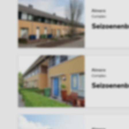
Almere
Complex
Seizoenenb
BEKIJK COMPL
Almere
Complex
Seizoenenbu
BEKIJK COMPL