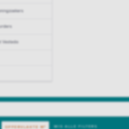
ningzoekers
urders
t Vesteda
WIS ALLE FILTERS
OPPERVLAKTE
M²