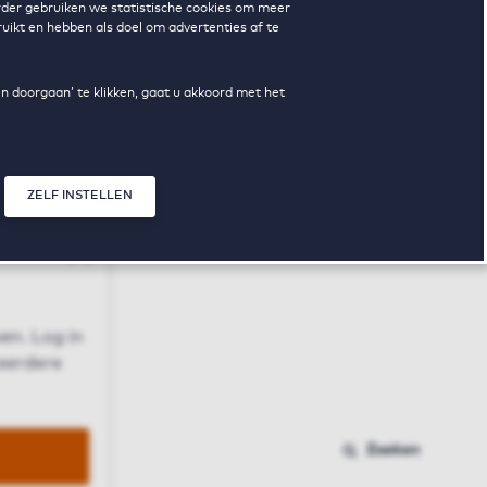
erder gebruiken we statistische cookies om meer
uikt en hebben als doel om advertenties af te
en doorgaan’ te klikken, gaat u akkoord met het
ZELF INSTELLEN
Sluit modal
n
en. Log in
 eerdere
Zoeken