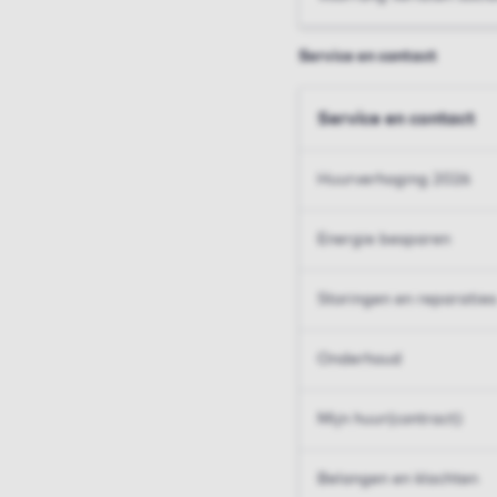
Service en contact
Service en contact
Huurverhoging 2026
Energie besparen
Storingen en reparaties
Onderhoud
Mijn huur(contract)
Belangen en klachten