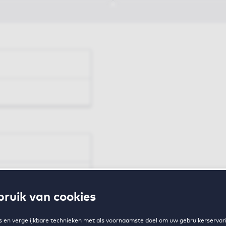
en
ruik van cookies
zing
 en vergelijkbare technieken met als voornaamste doel om uw gebruikerservari