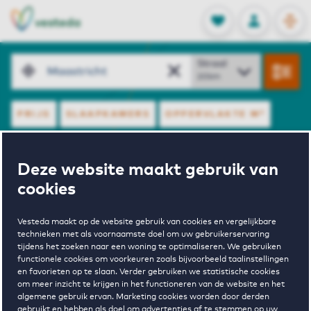
OPEN
0
Opgeslagen p
NL
EN
FAVORIETEN
INLOGGEN
resultaten.
Zoeken
Straal
FILTERS
PRIJS
SLAAPKAMERS
OPPERVLAKTE
M²
WIS ALLE FILTERS
Deze website maakt gebruik van
cookies
Bekijk aanbod
Sorteer op
TOON OP KAART
Vesteda maakt op de website gebruik van cookies en vergelijkbare
21 huurwoningen
technieken met als voornaamste doel om uw gebruikerservaring
tijdens het zoeken naar een woning te optimaliseren. We gebruiken
functionele cookies om voorkeuren zoals bijvoorbeeld taalinstellingen
Mosalun
en favorieten op te slaan. Verder gebruiken we statistische cookies
om meer inzicht te krijgen in het functioneren van de website en het
algemene gebruik ervan. Marketing cookies worden door derden
gebruikt en hebben als doel om advertenties af te stemmen op uw