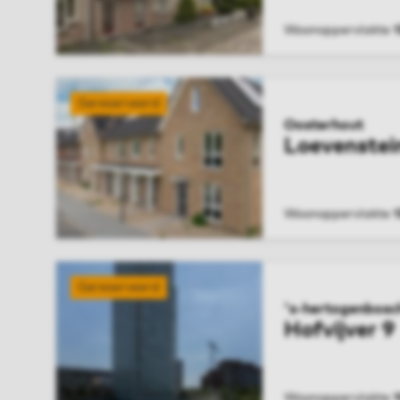
Woonoppervlakte
BEKIJK WONIN
Gereserveerd
Oosterhout
Loevenstei
Woonoppervlakte
BEKIJK WONIN
Gereserveerd
's-hertogenbosc
Hofvijver 9
Woonoppervlakte