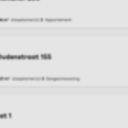
66 m²
slaapkamer(s)
2
Appartement
G
Oudenstraat 155
21 m²
slaapkamer(s)
3
Eengezinswoning
G
at 1