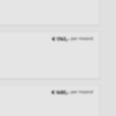
per maand
€ 1745,-
per maand
€ 1485,-