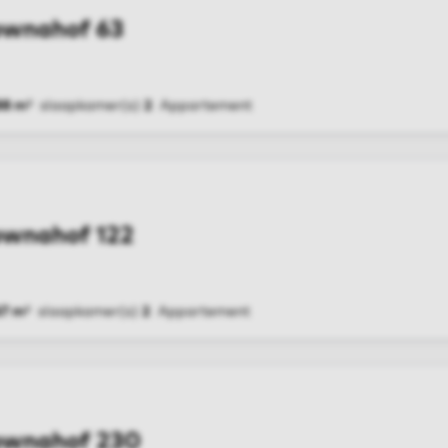
ownahof 63
88 m²
slaapkamer(s)
2
Appartement
G
ownahof 122
67 m²
slaapkamer(s)
2
Appartement
G
ownahof 230