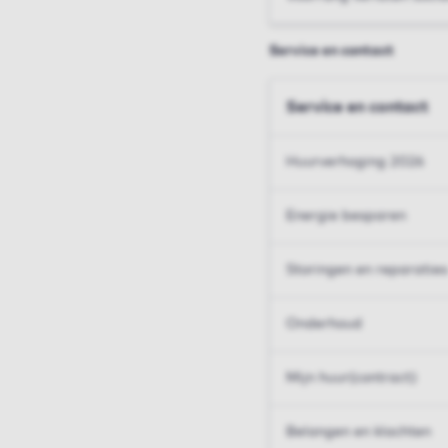
Service en contact
Service en contact
Huurverhoging 2026
Energie besparen
Storingen en reparaties
Onderhoud
Mijn huur(contract)
Belangen en klachten