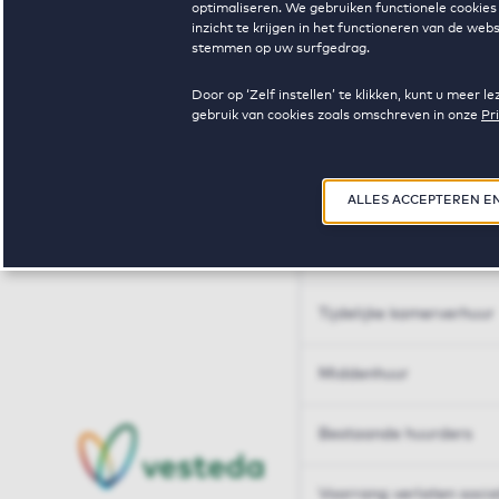
optimaliseren. We gebruiken functionele cookies 
Huren op maat
inzicht te krijgen in het functioneren van de we
stemmen op uw surfgedrag.
Huren op maat
Door op ‘Zelf instellen’ te klikken, kunt u meer
gebruik van cookies zoals omschreven in onze
Pr
Woningdelen
50+
ALLES ACCEPTEREN E
Sleutelberoepen
Tijdelijke kamerverhuur
Middenhuur
Bestaande huurders
Voorrang verlaten soci