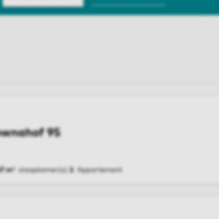
ownahof 95
67 m²
slaapkamer(s)
2
Appartement
G