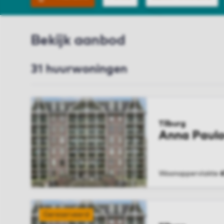
Bekijk aanbod
31 huurwoningen
Tilburg
Anna Paul
Woonoppervlakte
BEKIJK WONIN
Gereserveerd