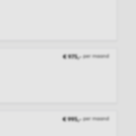
per maand
€ 975,-
per maand
€ 995,-