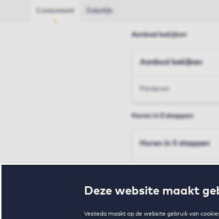
Consument
Zakelijk
Aanbod bekijken
Aanbod bekijken
Parkeren
Huren in 5 stappen
Huren in 5 stappen
Inschrijven en bezichtig
Deze website maakt geb
Voorwaarden en toewij
Vesteda maakt op de website gebruik van cookies