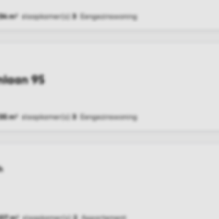
134 m²
slaapkamer(s)
3
Eengezinswoning
G
nlaan 95
135 m²
slaapkamer(s)
3
Eengezinswoning
G
h
107 m²
slaapkamer(s)
2
Appartement