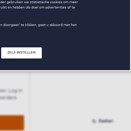
erder gebruiken we statistische cookies om meer
uikt en hebben als doel om advertenties af te
en doorgaan’ te klikken, gaat u akkoord met het
ZELF INSTELLEN
Sluit modal
n
en. Log in
 eerdere
Zoeken