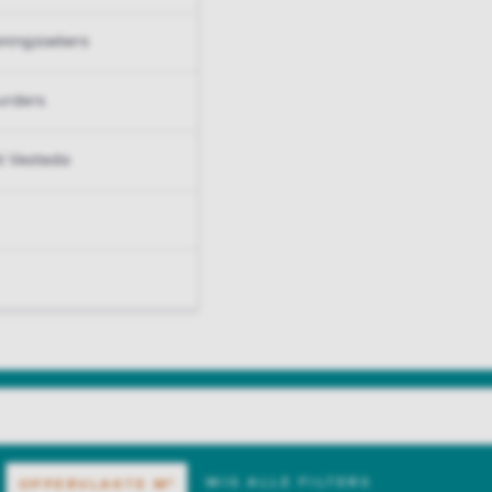
ningzoekers
urders
t Vesteda
WIS ALLE FILTERS
OPPERVLAKTE
M²