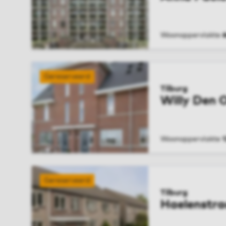
Woonoppervlakte
BEKIJK WONIN
Gereserveerd
Tilburg
Willy Den 
Woonoppervlakte
1
BEKIJK WONIN
Gereserveerd
Tilburg
Haelenstra