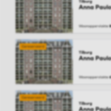
Tilburg
Anna Paul
Woonoppervlakte
BEKIJK WONIN
Gereserveerd
Tilburg
Anna Paul
Woonoppervlakte
BEKIJK WONIN
Gereserveerd
Tilburg
Anna Paul