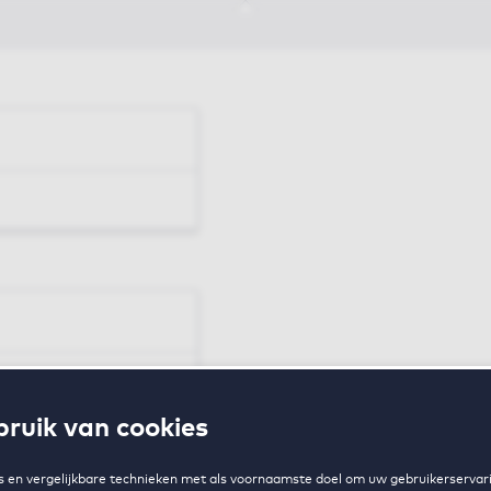
en
ruik van cookies
zing
 en vergelijkbare technieken met als voornaamste doel om uw gebruikerservari