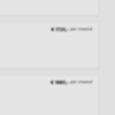
per maand
€ 1720,-
per maand
€ 1880,-