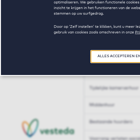
optimaliseren. We gebruiken functionele cookies 
Huren op maat
inzicht te krijgen in het functioneren van de we
stemmen op uw surfgedrag.
Huren op maat
Door op ‘Zelf instellen’ te klikken, kunt u meer
gebruik van cookies zoals omschreven in onze
Pr
Woningdelen
50+
ALLES ACCEPTEREN E
Sleutelberoepen
Tijdelijke kamerverhuur
Middenhuur
Bestaande huurders
Voorrang verlaten soci