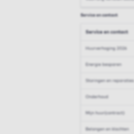
Service en contact
Service en contact
Huurverhoging 2026
Energie besparen
Storingen en reparaties
Onderhoud
Mijn huur(contract)
Belangen en klachten