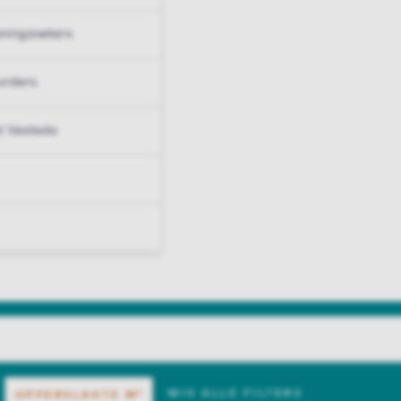
ningzoekers
urders
t Vesteda
WIS ALLE FILTERS
OPPERVLAKTE
M²