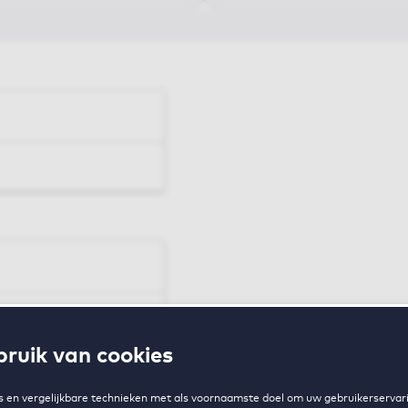
en
ruik van cookies
zing
 en vergelijkbare technieken met als voornaamste doel om uw gebruikerservari