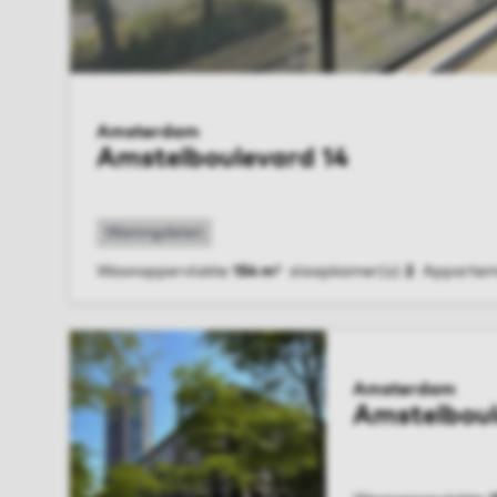
Amsterdam
Amstelboulevard 14
Woningdelen
Woonoppervlakte
154 m²
slaapkamer(s)
2
Appartem
BEKIJK WONING
Amsterdam
Amstelboul