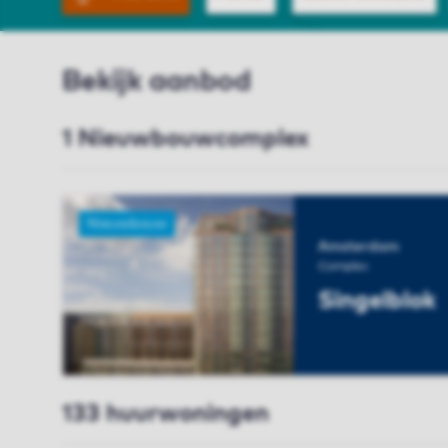
Bekijk aanbod
1 Nieuwbouwcomplex
Nieuwbouw
Amsterdam
Complex
Singelblok
BEKIJK COMPL
133 huurwoningen