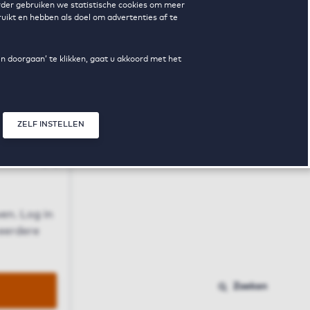
erder gebruiken we statistische cookies om meer
uikt en hebben als doel om advertenties af te
en doorgaan’ te klikken, gaat u akkoord met het
ZELF INSTELLEN
Sluit modal
n
en. Log in
 eerdere
Zoeken