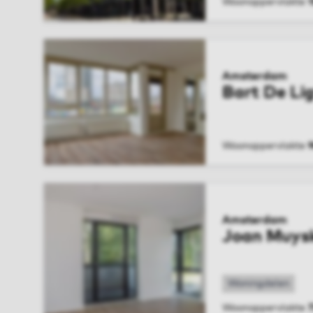
Woonoppervlakte
BEKIJK WONIN
Amsterdam
Bart De Li
Woonoppervlakte
BEKIJK WONIN
Amsterdam
Joan Muys
Woningdelen
Woonoppervlakte