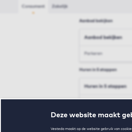
Consument
Zakelijk
Aanbod bekijken
Aanbod bekijken
Parkeren
Huren in 5 stappen
Huren in 5 stappen
Inschrijven en bezichtig
Deze website maakt geb
Voorwaarden en toewij
Vesteda maakt op de website gebruik van cookies