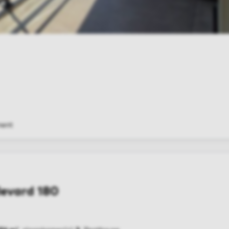
ent
evard 180