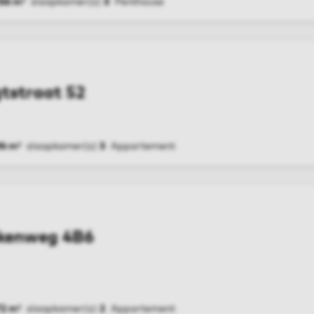
156 m²
slaapkamer(s)
3
Penthouse
G
gtstraat 52
96 m²
slaapkamer(s)
3
Appartement
G
kenweg 4B6
72 m²
slaapkamer(s)
2
Appartement