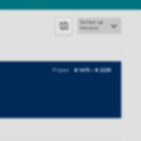
Sorteer op
TOON OP KAART
Prijzen
€ 1475 – € 2235