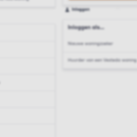
Inloggen
Inloggen als...
Nieuwe woningzoeker
Huurder van een Vesteda woning