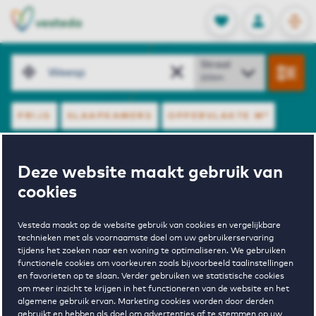
OPEN
0
Opgeslagen p
NL
EN
FAVORIETEN
INLOGGEN
resultaten.
Zoeken
Straal
FILTERS
PRIJS
SLAAPKAMERS
OPPERVLAKTE
M²
WIS ALLE FILTERS
Deze website maakt gebruik van
cookies
Bekijk aanbod
Sorteer op
TOON OP KAART
Vesteda maakt op de website gebruik van cookies en vergelijkbare
1 Nieuwbouwcomplex
technieken met als voornaamste doel om uw gebruikerservaring
tijdens het zoeken naar een woning te optimaliseren. We gebruiken
functionele cookies om voorkeuren zoals bijvoorbeeld taalinstellingen
en favorieten op te slaan. Verder gebruiken we statistische cookies
Nieuwbouw
om meer inzicht te krijgen in het functioneren van de website en het
algemene gebruik ervan. Marketing cookies worden door derden
gebruikt en hebben als doel om advertenties af te stemmen op uw