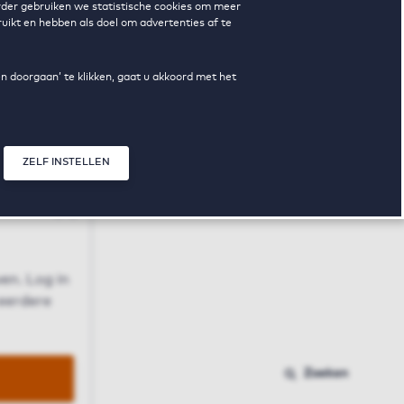
erder gebruiken we statistische cookies om meer
uikt en hebben als doel om advertenties af te
en doorgaan’ te klikken, gaat u akkoord met het
ZELF INSTELLEN
Sluit modal
n
en. Log in
 eerdere
Zoeken