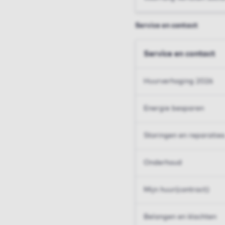
Service en contact
Service en contact
Huurverhoging 2026
Energie besparen
Storingen en reparaties
Onderhoud
Mijn huur(contract)
Belangen en klachten