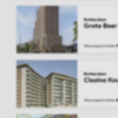
Rotterdam
Grote Beer
Woonoppervlakte
BEKIJK WONIN
Rotterdam
Clazina K
Woonoppervlakte
BEKIJK WONIN