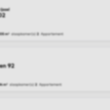
Ijssel
02
105 m²
slaapkamer(s)
2
Appartement
G
en 92
84 m²
slaapkamer(s)
2
Appartement
G