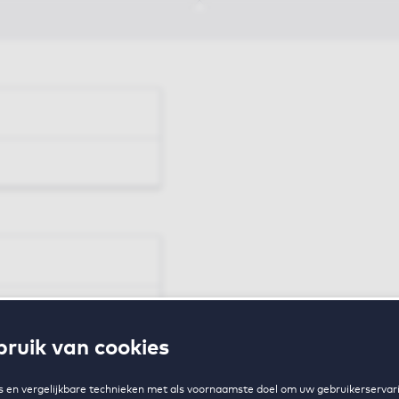
en
ruik van cookies
zing
 en vergelijkbare technieken met als voornaamste doel om uw gebruikerservari