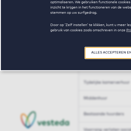
optimaliseren. We gebruiken functionele cookies 
Huren op maat
inzicht te krijgen in het functioneren van de we
stemmen op uw surfgedrag.
Huren op maat
Door op ‘Zelf instellen’ te klikken, kunt u meer
gebruik van cookies zoals omschreven in onze
Pr
Woningdelen
50+
ALLES ACCEPTEREN E
Sleutelberoepen
Tijdelijke kamerverhuur
Middenhuur
Bestaande huurders
Voorrang verlaten soci