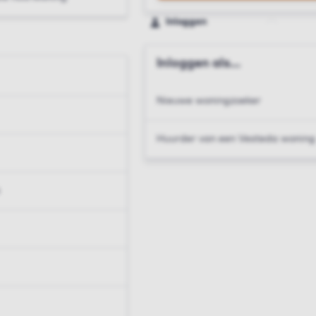
Inloggen
Inloggen als...
Nieuwe woningzoeker
Huurder van een Vesteda woning