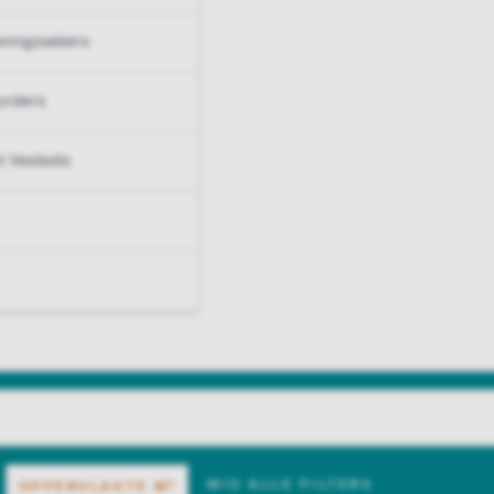
ningzoekers
urders
t Vesteda
WIS ALLE FILTERS
OPPERVLAKTE
M²