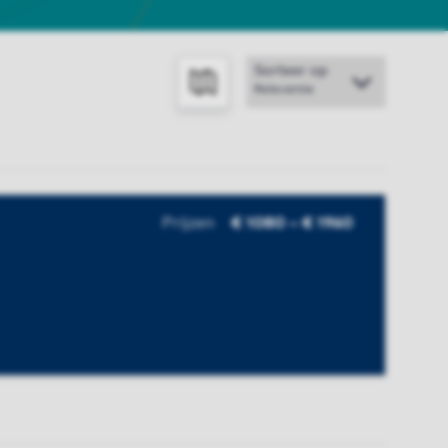
Sorteer op
TOON OP KAART
Prijzen
€ 1080 – € 1960