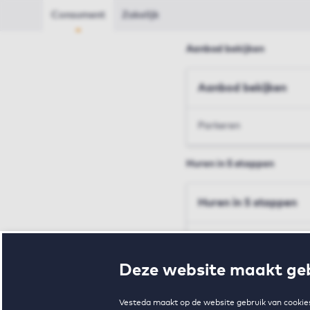
Consument
Zakelijk
Aanbod bekijken
Aanbod bekijken
Parkeren
Huren in 5 stappen
Huren in 5 stappen
Inschrijven en bezichtig
Deze website maakt geb
Voorwaarden en toewij
Vesteda maakt op de website gebruik van cookies