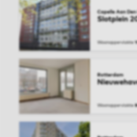
Capelle Aan Den 
Slotplein 2
Woonoppervlakte
BEKIJK WONIN
Rotterdam
Nieuwehav
Woonoppervlakte
BEKIJK WONIN