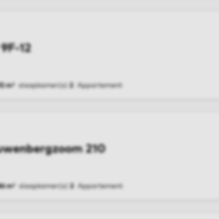
 9F-12
92 m²
slaapkamer(s)
2
Appartement
G
ouwenbergzoom 210
86 m²
slaapkamer(s)
2
Appartement
G