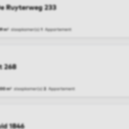
De Ruyterweg 233
39 m²
slaapkamer(s)
1
Appartement
G
t 268
100 m²
slaapkamer(s)
2
Appartement
G
id 1846