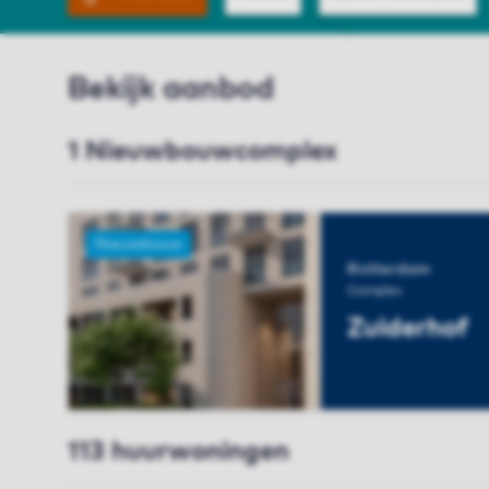
Bekijk aanbod
1 Nieuwbouwcomplex
Nieuwbouw
Rotterdam
Complex
Zuiderhof
BEKIJK COMPL
113 huurwoningen