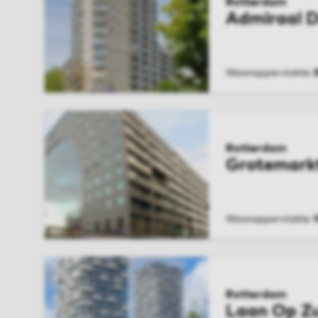
Rotterdam
Admiraal 
Woonoppervlakte
BEKIJK WONIN
Rotterdam
Grotemark
Woonoppervlakte
BEKIJK WONIN
Rotterdam
Laan Op Zu