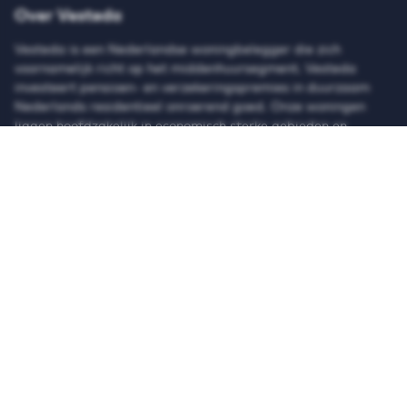
Over Vesteda
Vesteda is een Nederlandse woningbelegger die zich
voornamelijk richt op het middenhuursegment. Vesteda
investeert
pensioen- en verzekeringspremies in duurzaam
Nederlands residentieel onroerend goed. Onze woningen
liggen hoofdzakelijk in economisch sterke gebieden en
grootstedelijke regio’s.
Zoekt u een eengezinswoning of
appartement? Zoek in ons actuele woningaanbod en schrijf u
gratis in!
© 2026 Vesteda
Privacy & cookies
Disclaimer
Anti-discriminatie
Integriteit
Toegankelijkheid
Teletolk
BEKIJK VESTEDA OP LINKEDIN
BEKIJK VESTEDA OP X
BEKIJK VESTEDA OP FACEBOOK
BEKIJK VESTEDA OP INST
BEKIJK VESTEDA O
BEKIJK VE