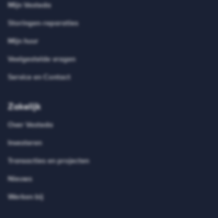
Mijn Vesteda
Storingen-reparaties
Mijn huur
Veelgestelde vragen
Service en Contact
Zakelijk
Over Vesteda
Investeren
Transacties en projecten
Nieuws
Werken bij