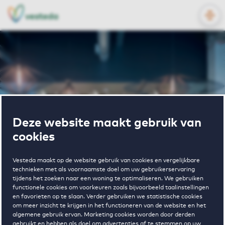
OPEN
NL
EN
Home
Zakelijk
Investeren
Jaarverslagen
Deze website maakt gebruik van
Jaarverslagen
cookies
Vesteda maakt op de website gebruik van cookies en vergelijkbare
technieken met als voornaamste doel om uw gebruikerservaring
tijdens het zoeken naar een woning te optimaliseren. We gebruiken
functionele cookies om voorkeuren zoals bijvoorbeeld taalinstellingen
en favorieten op te slaan. Verder gebruiken we statistische cookies
om meer inzicht te krijgen in het functioneren van de website en het
algemene gebruik ervan. Marketing cookies worden door derden
gebruikt en hebben als doel om advertenties af te stemmen op uw