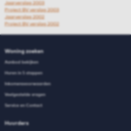
Jaarverslag 2003
Project BV verslag 2003
Jaarverslag 2002
Project BV verslag 2002
Woning zoeken
Aanbod bekijken
Huren in 5 stappen
Inkomensvoorwaarden
Veelgestelde vragen
Service en Contact
Huurders