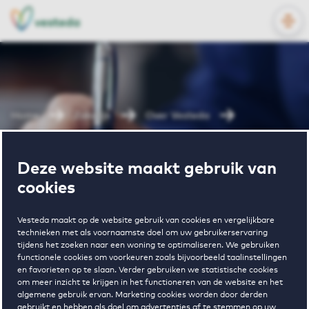
OPEN
NL
EN
Home
Zakelijk
Over Vesteda
Voor leveranciers
Deze website maakt gebruik van
Gedragscode
cookies
Leveranciers
Vesteda maakt op de website gebruik van cookies en vergelijkbare
technieken met als voornaamste doel om uw gebruikerservaring
tijdens het zoeken naar een woning te optimaliseren. We gebruiken
functionele cookies om voorkeuren zoals bijvoorbeeld taalinstellingen
en favorieten op te slaan. Verder gebruiken we statistische cookies
om meer inzicht te krijgen in het functioneren van de website en het
algemene gebruik ervan. Marketing cookies worden door derden
gebruikt en hebben als doel om advertenties af te stemmen op uw