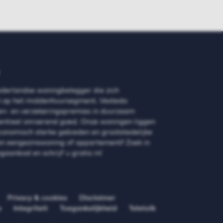
ederlandse woningbelegger die zich
ht op het middenhuursegment. Vesteda
n- en verzekeringspremies in duurzaam
entieel onroerend goed. Onze woningen liggen
economisch sterke gebieden en grootstedelijke
en eengezinswoning of appartement? Zoek in
gaanbod en schrijf u gratis in!
Privacy & cookies
Disclaimer
e
Integriteit
Toegankelijkheid
Teletolk