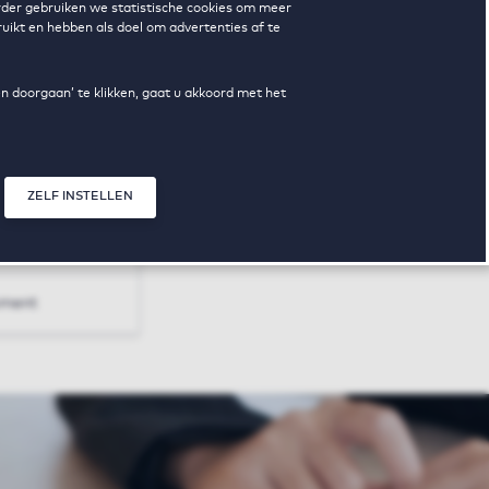
erder gebruiken we statistische cookies om meer
uikt en hebben als doel om advertenties af te
Nieuws
en doorgaan’ te klikken, gaat u akkoord met het
ZELF INSTELLEN
ojecten
pment