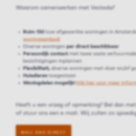
Waarom samenwerken met Vesteda?
Ruim 150
luxe afgewerkte woningen in Amster
woningaanbod!
Diverse woningen
per direct beschikbaar
Persoonlijk contact
met twee vaste verhuurmakel
bezichtigingen inplannen
Flexibiliteit,
diverse woningen met vloer en/of go
Huisdieren
toegestaan
Woningdelen mogelijk!
Klik hier voor meer infor
Heeft u een vraag of opmerking? Bel dan me
of stuur ons een e-mail. Wij zullen zo spoedi
MAIL ONS DIRECT