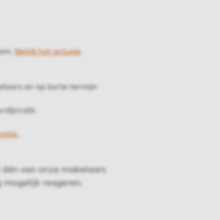
dam.
Bekijk het actuele
aars en op korte termijn
rdijnrails
matie.
t één van onze makelaars
g mogelijk reageren.