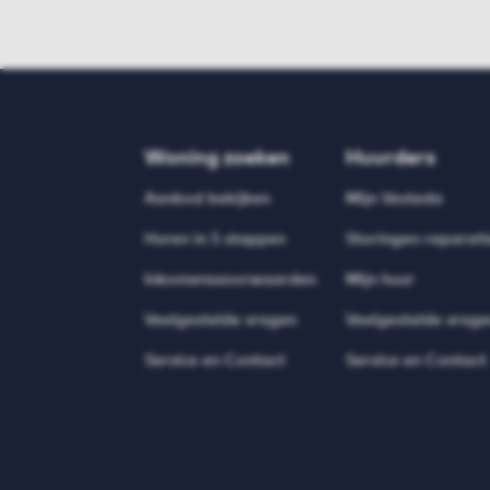
Woning zoeken
Huurders
Aanbod bekijken
Mijn Vesteda
Huren in 5 stappen
Storingen-reparati
Inkomensvoorwaarden
Mijn huur
Veelgestelde vragen
Veelgestelde vrage
Service en Contact
Service en Contact