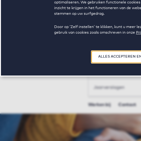
Housing Market Indic
optimaliseren. We gebruiken functionele cookies 
inzicht te krijgen in het functioneren van de we
stemmen op uw surfgedrag.
Investeren
Door op ‘Zelf instellen’ te klikken, kunt u meer
gebruik van cookies zoals omschreven in onze
Pr
Investor Relations
Equity
ALLES ACCEPTEREN E
Debt
Jaarverslagen
Werken bij
Contact