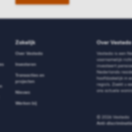
Zakelijk
Over Vesteda
Over Vesteda
Vesteda is een N
voornamelijk ric
es
Investeren
investeert
pensioe
Nederlands resid
Transacties en
hoofdzakelijk in 
projecten
regio’s.
Zoekt u e
n
ons actuele wonin
Nieuws
Werken bij
© 2026 Vesteda
Anti-discriminati