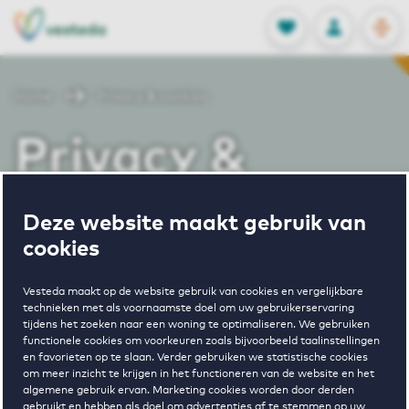
OPEN
0
Opgeslagen p
NL
EN
FAVORIETEN
INLOGGEN
Home
Privacy & cookies
Privacy &
cookies
Deze website maakt gebruik van
cookies
Vesteda maakt op de website gebruik van cookies en vergelijkbare
technieken met als voornaamste doel om uw gebruikerservaring
tijdens het zoeken naar een woning te optimaliseren. We gebruiken
functionele cookies om voorkeuren zoals bijvoorbeeld taalinstellingen
en favorieten op te slaan. Verder gebruiken we statistische cookies
om meer inzicht te krijgen in het functioneren van de website en het
algemene gebruik ervan. Marketing cookies worden door derden
VOLGEN
gebruikt en hebben als doel om advertenties af te stemmen op uw