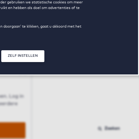
erder gebruiken we statistische cookies om meer
uikt en hebben als doel om advertenties af te
en doorgaan’ te klikken, gaat u akkoord met het
ZELF INSTELLEN
Sluit modal
n
en. Log in
 eerdere
Zoeken