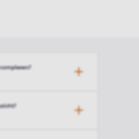
-complexen?
zicht?