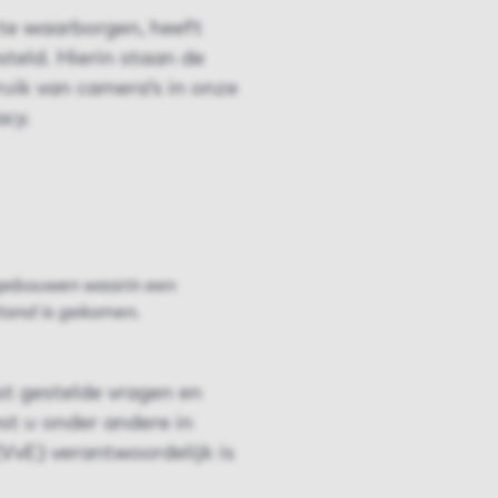
te waarborgen, heeft
teld. Hierin staan de
ruik van camera’s in onze
acy.
 gebouwen waarin een
tand is gekomen.
t gestelde vragen en
est u onder andere in
VvE) verantwoordelijk is