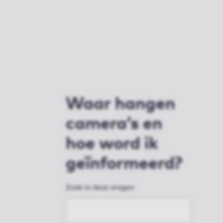
Waar hangen
camera’s en
hoe word ik
geïnformeerd?
Zoek in deze vragen