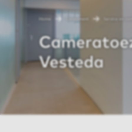
Home
Consument
Service en co
Cameratoez
Vesteda