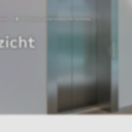
ntact
Protocol cameratoezicht Vesteda
icht