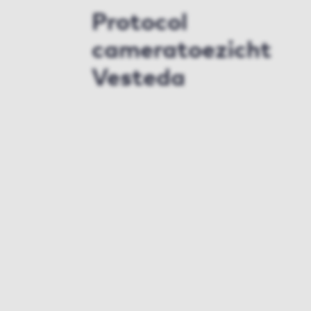
Protocol
cameratoezicht
Vesteda