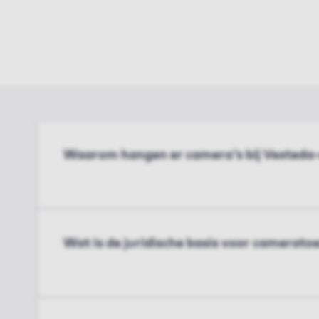
Waarom hangen er camera's bij Vesteda
Wat is de juridische basis voor cameratoe